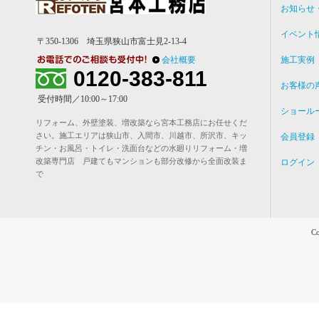
お知らせ
イベント
〒350-1306 埼玉県狭山市富士見2-13-4
会社概要
施工実例
0120-383-811
お客様の
受付時間／10:00～17:00
ショール
リフォーム、外壁塗装、増改築なら宮本工務店にお任せくだ
さい。施工エリアは狭山市、入間市、川越市、所沢市、キッ
会員登録
チン・お風呂・トイレ・洗面台などの水廻りリフォーム・増
改築専門店 戸建てもマンションも部分改修から全面改装ま
ログイン
で
Co